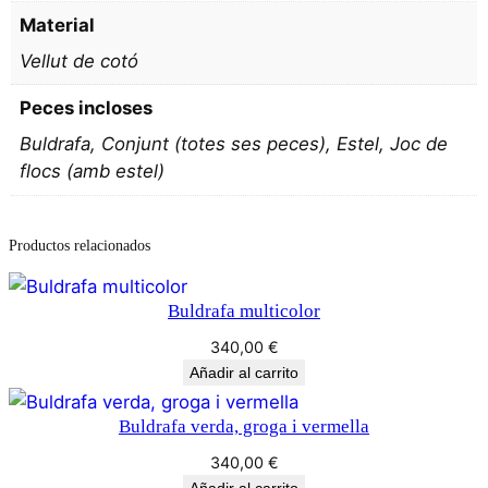
d
i
Material
e
e
Vellut de cotó
s
s
t
Peces incloses
d
o
Buldrafa, Conjunt (totes ses peces), Estel, Joc de
e
n
flocs (amb estel)
a
5
l
0
i
Productos relacionados
,
t
a
0
Buldrafa multicolor
t
0
340,00
€
s
Añadir al carrito
b
l
€
Buldrafa verda, groga i vermella
a
h
340,00
€
v
Añadir al carrito