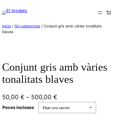
Saltar
al
contenido
Inicio
/
Sin categorizar
/ Conjunt gris amb vàries tonalitats
blaves
Conjunt gris amb vàries
tonalitats blaves
R
50,00
€
–
500,00
€
a
Peces incloses
n