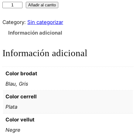
C
Añadir al carrito
g
o
o
n
Category:
Sin categorizar
j
d
Información adicional
u
e
n
p
Información adicional
t
g
r
r
e
Color brodat
i
c
Blau, Gris
s
a
i
Color cerrell
m
o
Plata
b
s
v
Color vellut
à
:
Negre
r