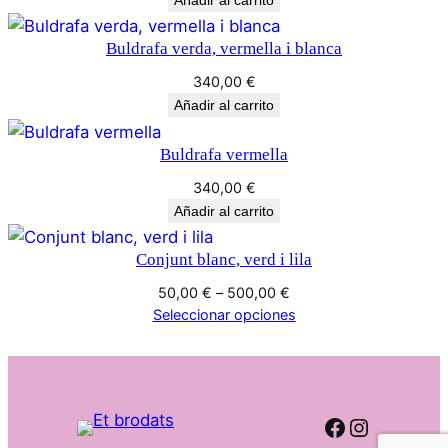
e
a
s
s
Buldrafa verda, vermella i blanca
c
t
340,00
€
a
Añadir al carrito
n
a
t
5
Buldrafa vermella
i
0
d
340,00
€
Añadir al carrito
a
0
d
,
Conjunt blanc, verd i lila
0
Rango
50,00
€
–
500,00
€
de
Seleccionar opciones
0
precios:
desde
50,00 €
€
hasta
Facebook
Instagr
500,00 €