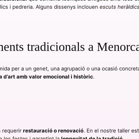
l·lics i pedreria. Alguns dissenys inclouen
escuts heràldics
ents tradicionals a Menorc
mida per a un genet, una agrupació o una ocasió concreta
 d’art amb valor emocional i històric
.
n requerir
restauració o renovació
. En el nostre taller e
 les festes i garantint la
longevitat de la tradició
.