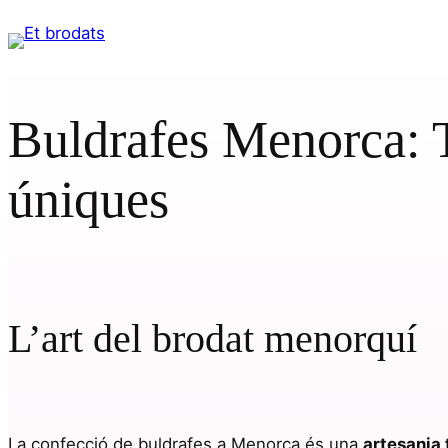
Saltar
al
contenido
Buldrafes Menorca: Tr
úniques
L’art del brodat menorquí
La confecció de buldrafes a Menorca és una
artesania 