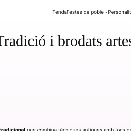
Tenda
Festes de poble
Personali
adició i brodats artes
tradicional
que combina tècniques antigues amb tocs de