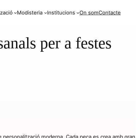
tzació
Modisteria
Institucions
On som
Contacte
anals per a festes
 personalització moderna. Cada peça es crea amb gran