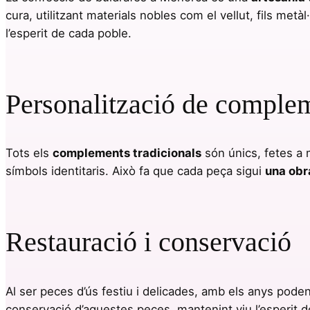
cura, utilitzant materials nobles com el vellut, fils metà
l’esperit de cada poble.
Personalització de complem
Tots els
complements tradicionals
són únics, fetes a 
símbols identitaris. Això fa que cada peça sigui
una obra
Restauració i conservació
Al ser peces d’ús festiu i delicades, amb els anys pode
conservació d’aquestes peces, mantenint viu l’esperit de